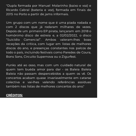
"Dupla formada por Manuel Molarinho (baixo e voz) e
Ricardo Cabral (bateria e voz), formada em finais de
2015 no Porto a partir de jams informais.
Um grupo com um nome que é uma piada rodada e
com 2 discos que já rodaram milhares de vezes.
Depois de um primeiro EP pirata, lançaram em 2018 o
homónimo disco de estreia e, a 02/02/2022, o disco
“Suicídio Comercial”. Ambos valeram‑lhes boas
receções da crítica, com lugar em listas de melhores
discos do ano, e presenças constantes nos palcos de
todo o país, incluindo festivais como Paredes de Coura,
Bons Sons, Circuito Supernova ou o Zigurfest.
Punks até ao osso, mas com um cuidado natural de
quem tem buéda amor para dar ‑ os Baleia Baleia
Baleia não passam despercebidos a quem os vê. Os
concertos acabam quase invariavelmente em catarse
colectiva e vai‑lhes valendo referências assíduas
também nas listas de melhores concertos do ano.
"
CRÉDITOS:
ÁUDIO
Voz e Baixo: Manuel Molarinho
Bateria: Ricardo Cabral
Gravação
: Gabriel Valente e João Freitas
Mistura
: Gabriel Valente e João Freitas
Masterização: João Guimarães