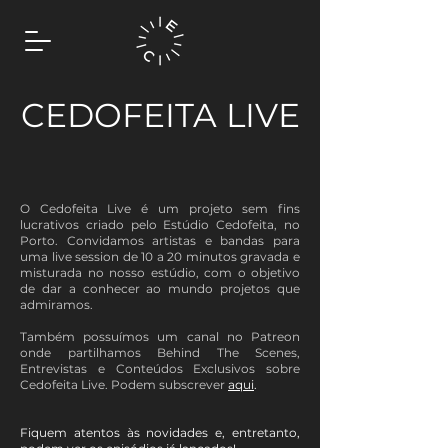
CEDOFEITA LIVE
O Cedofeita Live é um projeto sem fins
lucrativos criado pelo Estúdio Cedofeita, no
Porto. Convidamos artistas e bandas para
uma live session de 10 a 20 minutos gravada e
misturada no nosso estúdio, com o objetivo
de dar a conhecer ao mundo projetos que
admiramos.
Também possuímos um canal no Patreon
onde partilhamos Behind The Scenes,
Entrevistas e Conteúdos Exclusivos sobre
Cedofeita Live. Podem subscrever
aqui
.
Fiquem atentos às novidades e, entretanto,